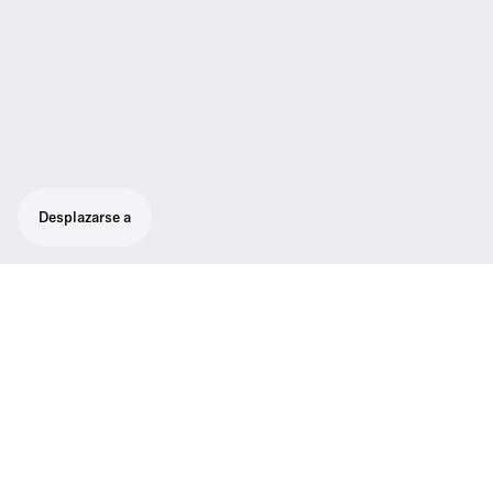
Desplazarse a
Transmisor estéreo Half-Rack en carcasa
completamente de metal con pantalla OLED
para un control total
Transmisor estéreo Half-Rack en carcasa
completamente de metal con pantalla OLED
para un control total y amplio espectro de