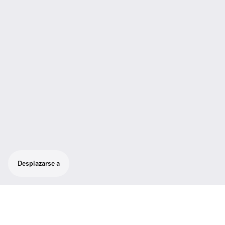
Desplazarse a
Presentación con manos libres. Sistema
inalámbrico flexible y todo en uno para