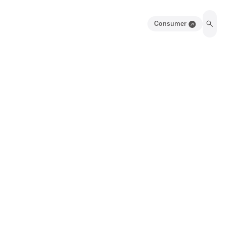
Consumer