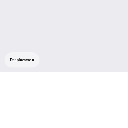
Desplazarse a
Estuche de transporte y carga
La maleta de transporte y carga ADN-W
CASE contiene tres módulos apilables
específicos. El módulo BASE consta de una
base con ruedas y una tapa, el módulo UNITS
permite cargar y transportar 10 unidades de