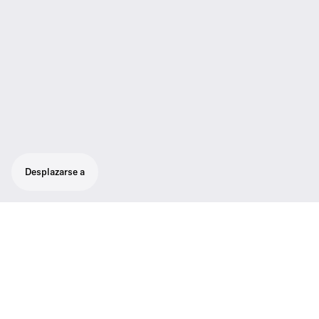
Desplazarse a
Receptor true diversity en la versión gemela
del EM 2000. La señal de radiofrecuencia
puede orbitar con la ayuda de un splitter
activo integrado, lo que permite que el set
tenga hasta 16 canales sin utilizar splitters