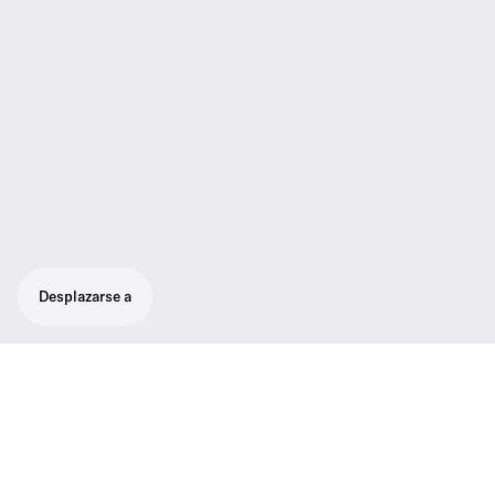
Desplazarse a
Receptor estacionario evolution wireless D1
para usarse con el transmisor de bolsillo SK
D1 o el transmisor de mano SKM D1 en
escenarios en vivo.