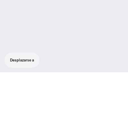
Desplazarse a
Set para vocales con fabuloso sonido:
micrófono de alto nivel súpercardioide para
vocales SKM 100-865 G3, receptor EM 100
G3 con tecnología true diversity para
brindar la más alta calidad de recepción,
micrófono con clip MZQ 1.