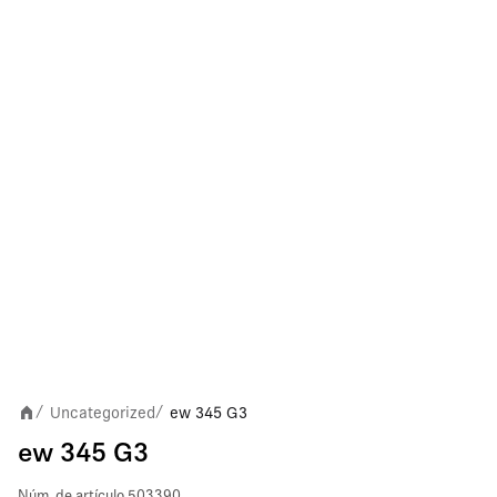
Uncategorized
ew 345 G3
/
/
ew 345 G3
Núm. de artículo
503390