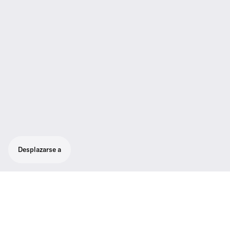
Desplazarse a
Audífonos con micrófono para
comunicaciones, de 64 ohms