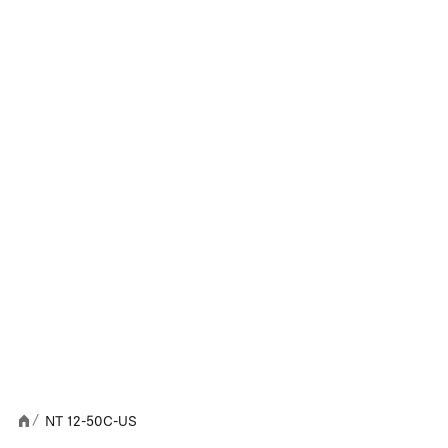
NT 12-50C-US
/