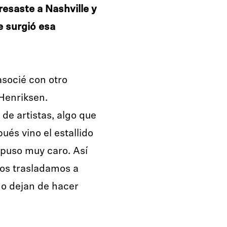
esaste a Nashville y
e surgió esa
socié con otro
Henriksen.
e artistas, algo que
ués vino el estallido
e puso muy caro. Así
nos trasladamos a
no dejan de hacer