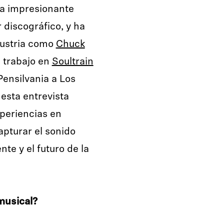
a impresionante
 discográfico, y ha
ndustria como
Chuck
u trabajo en
Soultrain
Pensilvania a Los
 esta entrevista
xperiencias en
apturar el sonido
nte y el futuro de la
musical?