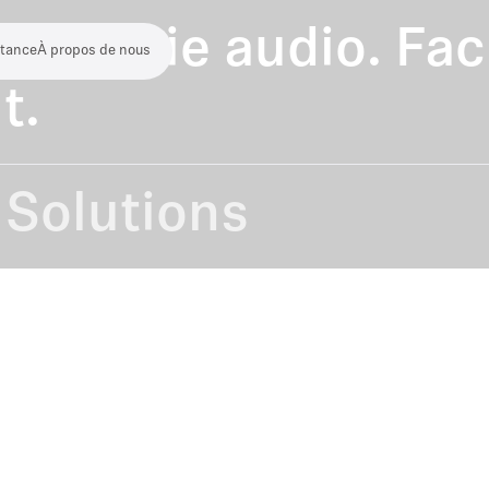
atégorie audio. Facil
stance
À propos de nous
t.
Solutions