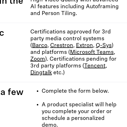
in the
High Video Quality with advanced
AI features including Autoframing
and Person Tiling.
c
Certifications approved for 3rd
party media control systems
(
Barco
,
Crestron
,
Extron
,
Q-Sys
)
and platforms (
Microsoft Teams
,
Zoom
). Certifications pending for
3rd party platforms (
Tencent
,
Dingtalk
etc.)
 a few
Complete the form below.
A product specialist will help
you complete your order or
schedule a personalized
demo.