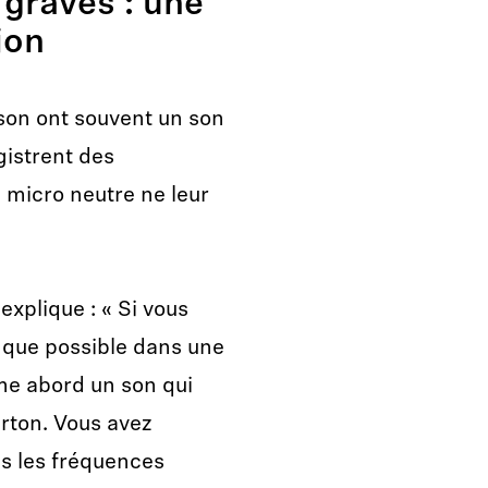
 graves : une
ion
 son ont souvent un son
egistrent des
n micro neutre ne leur
xplique : « Si vous
 que possible dans une
me abord un son qui
arton. Vous avez
 les fréquences