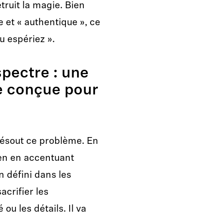
ruit la magie. Bien
e et « authentique », ce
ou espériez ».
pectre : une
e conçue pour
résout ce problème. En
 en en accentuant
n défini dans les
acrifier les
ou les détails. Il va