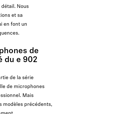
détail. Nous
tions et sa
i en font un
quences.
ophones de
é du e 902
rtie de la série
ille de microphones
essionnel. Mais
s modèles précédents,
mment.