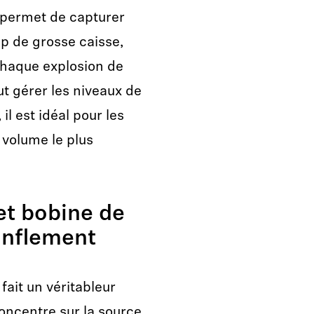
i permet de capturer
p de grosse caisse,
chaque explosion de
t gérer les niveaux de
il est idéal pour les
u volume le plus
 et bobine de
onflement
fait un véritableur
concentre sur la source