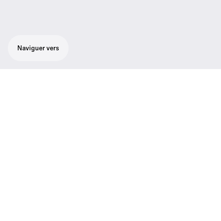
Naviguer vers
Ecran anti-vent/anti-pop - 1 pc.
Réduit le bruit du vent et les plosives, 1 pcs.
Caractéristiques
01
Color: Black