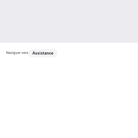
Naviguer vers
Assistance