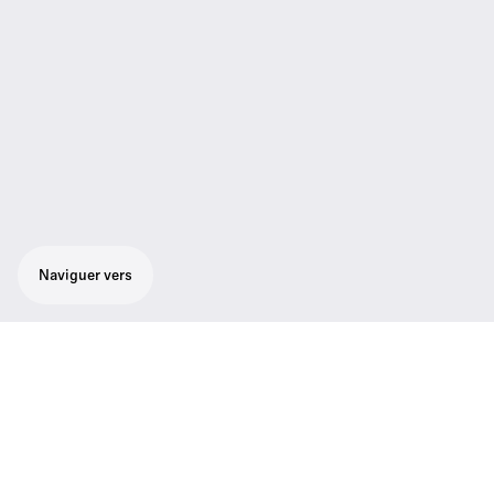
Naviguer vers
Récepteur UHF multicanal Tourguide
Le boîtier EK 1039 est un récepteur de visite
guidée au fonctionnement simple et intuitif. Il
peut être utilisé pour des visites guidées, des