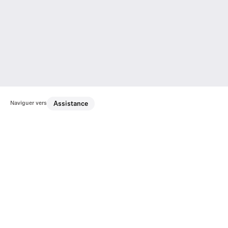
Naviguer vers
Assistance