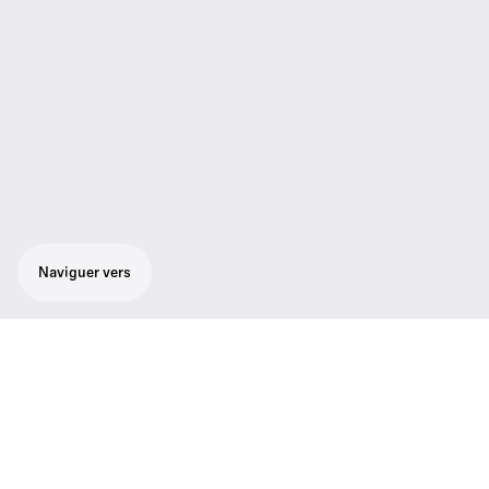
Naviguer vers
Montage de surface avec embase XLR
Le MZT 30 est un modèle encastrable à prise
XLR-3 qui peut être employé avec les cols de
cygne MZH Sennheiser.