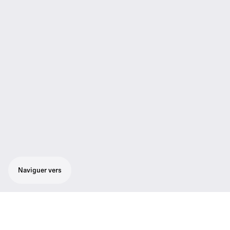
Naviguer vers
Récepteur caméra puissant, facile à monter