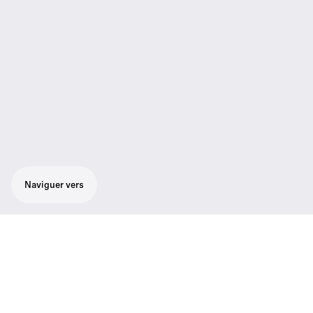
Naviguer vers
Son professionnel et fabrication
d'excellente qualité
Récepteur caméra noir puissant avec large