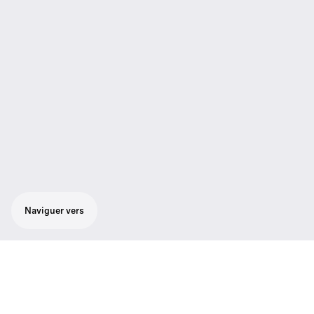
Naviguer vers
Système sans fil tout-en-un robuste d'une
grande flexibilité pour un son de qualité de
diffusion