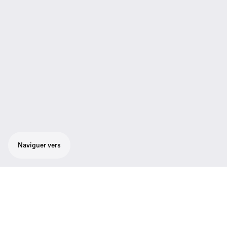
Naviguer vers
Kit Lavalier sans fil numérique tout-en-un
pour tous ceux qui parlent avec le célèbre
micro-cravate omnidirectionnel ME 2 de