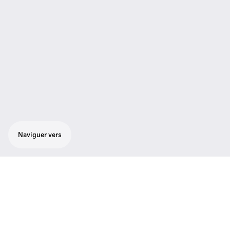
Naviguer vers
Kit Lavalier sans fil numérique tout-en-un
pour tous ceux qui chantent ou parlent avec
le célèbre micro serre-tête cardioïde ME 3
de Sennheiser.