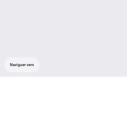
Naviguer vers
Récepteur numérique quatre canaux rack
(19") avec Dante® et alimentation interne
pour une utilisation avec les émetteurs
Evolution Wireless Digital de poche, à main
et de table.