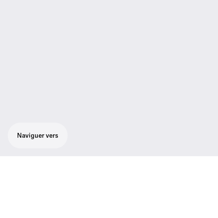
Naviguer vers
Émetteur de poche robuste pour une
utilisation avec tout type de micro lavalier
ou serre-tête Sennheiser (SL-HEADMIC1 ,
ME 2 recommandé)