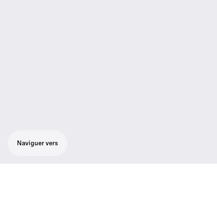
Naviguer vers
Vous choisissez parmi les célèbres capsules
e 835, e 845, e 865, e 935 et e 945 de
Sennheiser