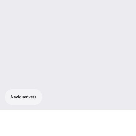
Naviguer vers
Vous choisissez parmi les célèbres capsules
e 935, e 945 et e 965 de Sennheiser