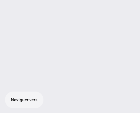
Naviguer vers
Vous choisissez parmi les célèbres capsules
e 935, e 945 et e 965 de Sennheiser