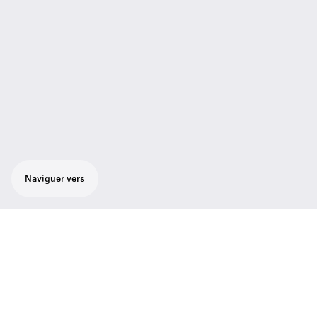
Naviguer vers
Émetteur enfichable pour utiliser sans fil
des micros à connecteur XLR. Compatible
avec tous les récepteurs de la série 2000.
Jusqu'à 6 x 64 canaux programmables par
l'utilisateur. Synchronisation facile avec