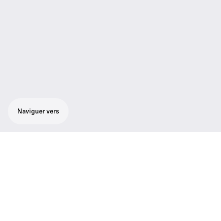
Naviguer vers
Ensemble à microphone serre-tête
extrêmement discret et d'emploi
confortable. Dédié à la parole.
L'ensemble est livré avec le tout nouveau
microphone électrostatique sur serre-tête SL