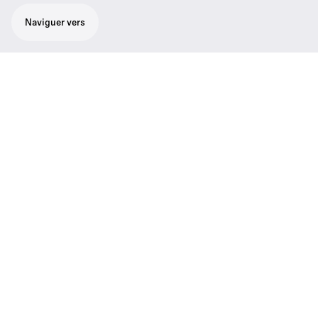
Naviguer vers
Câble de télécommande intelligent pour IE
80 S
Câble de télécommande intelligent pour IE
80 S, avec télécommande à 1 bouton et
microphone pour smartphones et tablettes
(universel)
Caractéristiques du produit
Assistance