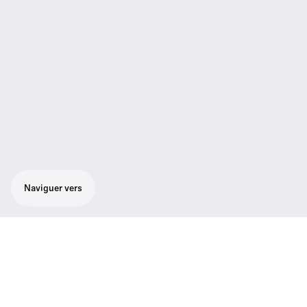
Naviguer vers
Ensemble pour le chant avec un son naturel
et puissant qui ressort même dans un
environnement de scène bruyant :
microphone dynamique cardioïde de scène