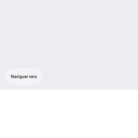
Naviguer vers
Ensemble fiable et robuste pour le chant,
adapté à tout style de musique :
microphone cardioïde de chant SKM 100-
835 G3, récepteur true diversity EM 100 G3
avec écran graphique rétroéclairé, pince de