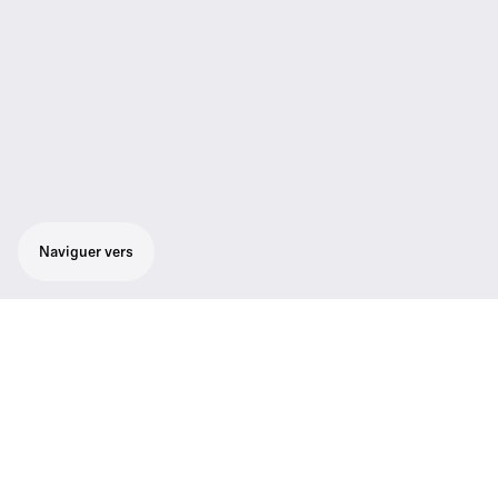
Naviguer vers
Ensemble pour instrument avec émulateur
de câble pour un réglage individuel du son :
récepteur true diversity EM 100 G3,
émetteur de poche SK 100 G3, câble
d'instrument CI 1. Fonction accordeur de
guitare. Réponse en fréquence audio