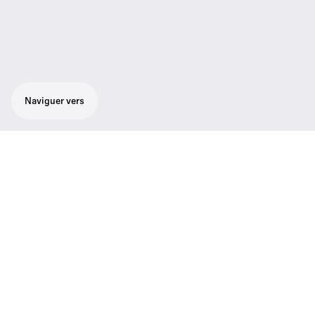
Naviguer vers
Émetteur de poche, 50 mW
Le SK 50 est un émetteur de poche
extrêmement robuste, répondant aux
exigences les plus radicales en matière de
fiabilité et de souplesse. Il convient
parfaitement aux comédies musicales, aux
plateaux télé et aux applications broadcast.