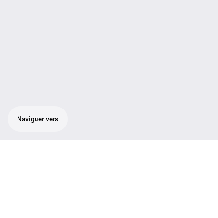
Naviguer vers
Microphone/émetteur main supercardioïde.
Forte résistance aux accrochages. Interface
utilisateur conviviale à menus sur écran
graphique rétroéclairé. Fonction
programmable de coupure du son. Robuste