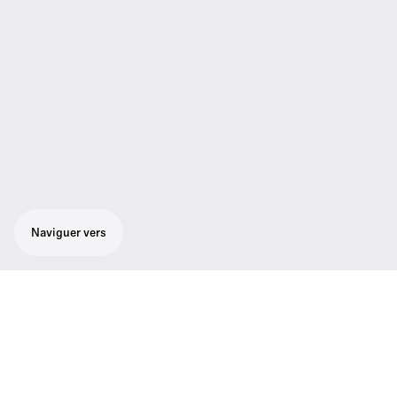
Naviguer vers
Émetteur enfichable pour utiliser sans fil
des micros à connecteur XLR. Idéal pour le
reportage, le cinéma et la radiodiffusion.
Compatible avec tous les récepteurs des