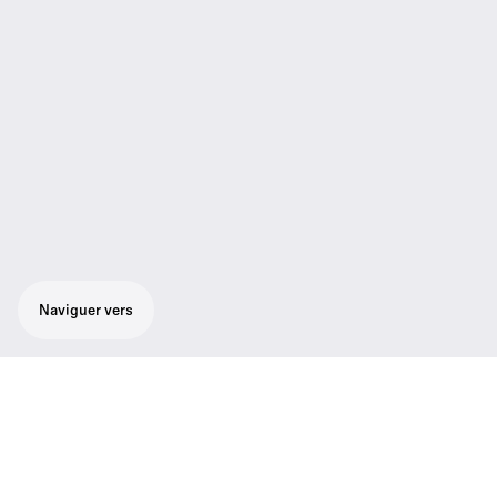
Naviguer vers
Émetteur stéréo pour les retours sans fil.
1680 fréquences UHF réglables. Égaliseur 5
bandes intégré. Réponse en fréquence
audio étendue. Contrôlable à distance par le