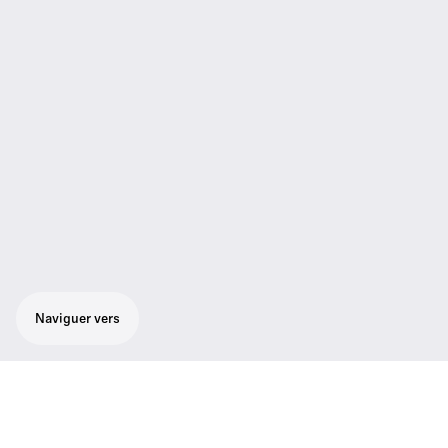
Naviguer vers
Solution audio fixe, clé en main, pour des
réunions en ligne dans des salles dédiées,