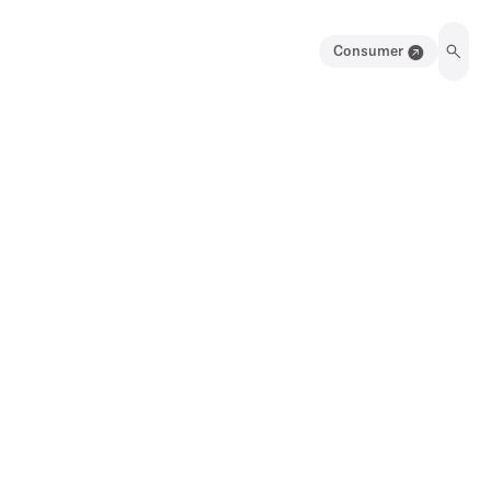
Consumer