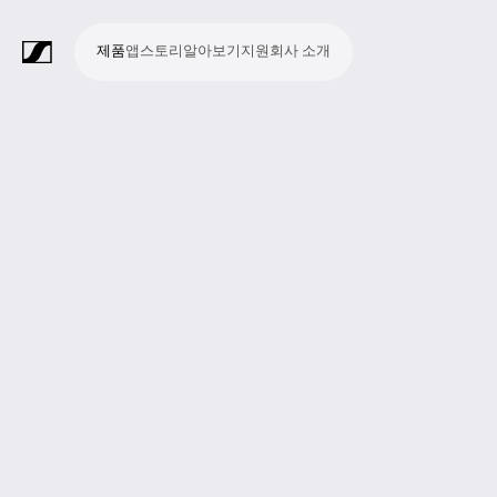
제품
앱
스토리
알아보기
지원
회사 소개
제
앱
스
알
지
회
품
토
아
원
사
라
스
회
영
방
교
종
프
보
모
기
라
리
보
소
마
무
회
헤
모
화
소
액
Merchandise
이
튜
의
상
송
육
교
레
조
바
업
이
기
개
이
선
의
드
니
상
프
세
브
디
및
제
시
젠
청
일
브
크
시
및
폰
터
회
트
서
프
오
컨
작
설
테
취
저
극
스
컨
링
의
웨
리
로
레
퍼
이
및
널
장
템
퍼
시
어
덕
코
런
션
청
리
런
스
션
딩
스
중
즘
스
템
및
참
시
투
여
스
어