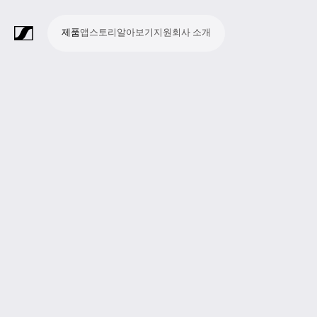
제품
앱
스토리
알아보기
지원
회사 소개
제
앱
스
알
지
회
품
토
아
원
사
라
스
회
영
방
교
종
프
보
모
기
라
리
보
소
마
무
회
헤
모
화
소
액
Merchandise
이
튜
의
상
송
육
교
레
조
바
업
이
기
개
이
선
의
드
니
상
프
세
브
디
및
제
시
젠
청
일
브
크
시
및
폰
터
회
트
서
프
오
컨
작
설
테
취
저
극
스
컨
링
의
웨
리
로
레
퍼
이
및
널
장
템
퍼
시
어
덕
코
런
션
청
리
런
스
션
딩
스
중
즘
스
템
및
참
시
투
여
스
어