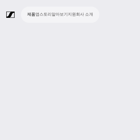
제품
앱
스토리
알아보기
지원
회사 소개
제
앱
스
알
지
회
품
토
아
원
사
라
스
회
영
방
교
종
프
보
모
기
라
리
보
소
마
무
회
헤
모
화
소
액
Merchandise
이
튜
의
상
송
육
교
레
조
바
업
이
기
개
이
선
의
드
니
상
프
세
브
디
및
제
시
젠
청
일
브
크
시
및
폰
터
회
트
서
프
오
컨
작
설
테
취
저
극
스
컨
링
의
웨
리
로
레
퍼
이
및
널
장
템
퍼
시
어
덕
코
런
션
청
리
런
스
션
딩
스
중
즘
스
템
및
참
시
투
여
스
어