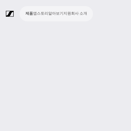
제품
앱
스토리
알아보기
지원
회사 소개
제
앱
스
알
지
회
품
토
아
원
사
라
스
회
영
방
교
종
프
보
모
기
라
리
보
소
마
무
회
헤
모
화
소
액
Merchandise
이
튜
의
상
송
육
교
레
조
바
업
이
기
개
이
선
의
드
니
상
프
세
브
디
및
제
시
젠
청
일
브
크
시
및
폰
터
회
트
서
프
오
컨
작
설
테
취
저
극
스
컨
링
의
웨
리
로
레
퍼
이
및
널
장
템
퍼
시
어
덕
코
런
션
청
리
런
스
션
딩
스
중
즘
스
템
및
참
시
투
여
스
어