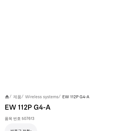
제품
Wireless systems
EW 112P G4-A
/
/
/
EW 112P G4-A
품목 번호
507613