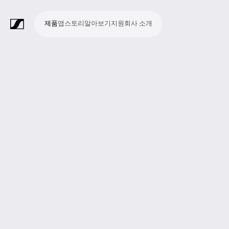
제품
앱
스토리
알아보기
지원
회사 소개
제
앱
스
알
지
회
품
토
아
원
사
라
스
회
영
방
교
종
프
보
모
기
라
리
보
소
마
무
회
헤
모
화
소
액
Merchandise
이
튜
의
상
송
육
교
레
조
바
업
이
기
개
이
선
의
드
니
상
프
세
브
디
및
제
시
젠
청
일
브
크
시
및
폰
터
회
트
서
프
오
컨
작
설
테
취
저
극
스
컨
링
의
웨
리
로
레
퍼
이
및
널
장
템
퍼
시
어
덕
코
런
션
청
리
런
스
션
딩
스
중
즘
스
템
및
참
시
투
여
스
어