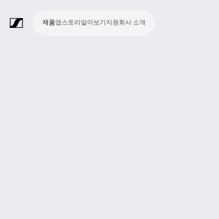
제품
앱
스토리
알아보기
지원
회사 소개
제
앱
스
알
지
회
품
토
아
원
사
라
스
회
영
방
교
종
프
보
모
기
라
리
보
소
마
무
회
헤
모
화
소
액
Merchandise
이
튜
의
상
송
육
교
레
조
바
업
이
기
개
이
선
의
드
니
상
프
세
브
디
및
제
시
젠
청
일
브
크
시
및
폰
터
회
트
서
프
오
컨
작
설
테
취
저
극
스
컨
링
의
웨
리
로
레
퍼
이
및
널
장
템
퍼
시
어
덕
코
런
션
청
리
런
스
션
딩
스
중
즘
스
템
및
참
시
투
여
스
어