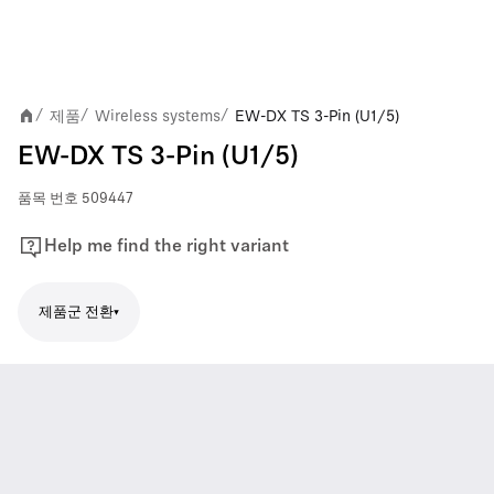
제품
Wireless systems
EW-DX TS 3-Pin (U1/5)
/
/
/
EW-DX TS 3-Pin (U1/5)
품목 번호
509447
Help me find the right variant
제품군 전환