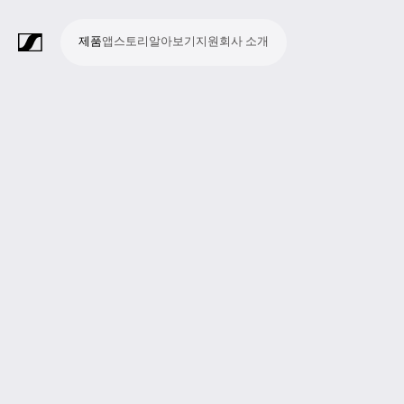
제품
앱
스토리
알아보기
지원
회사 소개
제
앱
스
알
지
회
품
토
아
원
사
라
스
회
영
방
교
종
프
보
모
기
라
리
보
소
마
무
회
헤
모
화
소
액
Merchandise
이
튜
의
상
송
육
교
레
조
바
업
이
기
개
이
선
의
드
니
상
프
세
브
디
및
제
시
젠
청
일
브
크
시
및
폰
터
회
트
서
프
오
컨
작
설
테
취
저
극
스
컨
링
의
웨
리
로
레
퍼
이
및
널
장
템
퍼
시
어
덕
코
런
션
청
리
런
스
션
딩
스
중
즘
스
템
및
참
시
투
여
스
어