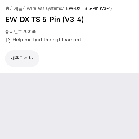
제품
Wireless systems
EW-DX TS 5-Pin (V3-4)
/
/
/
EW-DX TS 5-Pin (V3-4)
품목 번호
700199
Help me find the right variant
제품군 전환